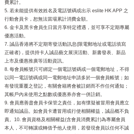
費累計。
5. 若未能提供有效姓名及電話號碼或出示 eslite HK APP 之
行動會員卡，恕無法當場累計消費金額。
6. 金卡及黑卡會員生日當月享特定禮遇，並可享不定期專屬
優惠活動。
7. 誠品香港將不定期寄發活動訊息(限電郵地址或電話填寫
正確者)，提供持卡人誠品藝文展演活動、新書發表、新品
上市及優惠推廣等活動資訊。
8. 每會員帳號只可綁定一個電話號碼或一個電郵地址，不得
以同一電話號碼或同一電郵地址申請多於一個會員帳號；如
有發現重覆之登記，有關會籍將會被註銷而不作任何通知；
其帳戶內未使用之點數或優惠券亦會一併註銷。
9. 會員應善盡會員卡保管之責任，如有懷疑被冒用會員應立
即通知誠品。如會員卡遭冒用或行使相關權益，誠品概不負
責。10. 會員資格及相關權益(含會員消費累計)為專屬會員
本人，不可轉讓或轉借予他人使用，若發現會員以任何不誠