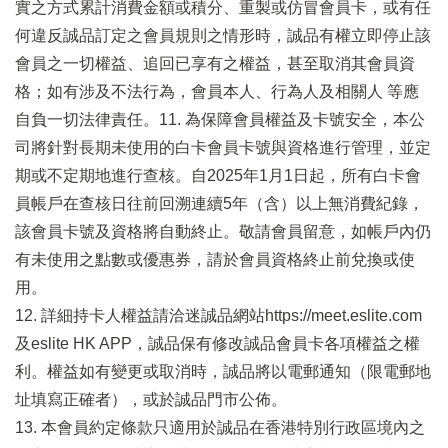
實之方式累計消費金額或積分、重製或仿冒會員卡，或有任
何違反誠品訂定之會員規則之情形時，誠品有權立即停止該
會員之一切權益、追回已享有之權益，甚至取消其會員資
格；如有涉及不法行為，會員本人、行為人及相關人 等應
自負一切法律責任。11. 為保障會員權益及卡號安全，本公
司將針對長期未使用的白卡會員卡號與資格進行管理，並定
期或不定期地進行查核。自2025年1月1日起，所有白卡會
員帳戶在查核日往前回溯連續5年（含）以上無消費紀錄，
該會員卡號及資格將自動終止。敬請會員留意，如帳戶內仍
有未使用之點數或優惠券，請於會員資格終止前兌換或使
用。
12. 詳細持卡人權益請洽迷誠品網站https://meet.eslite.com
及eslite HK APP，誠品保有修改誠品會員卡各項權益之權
利。權益如有變更或取消時，誠品將以電郵通知（限電郵地
址填寫正確者），或於誠品門市公佈。
13. 本會員約定條款只適用於誠品在香港特別行政區境內之