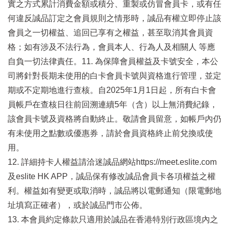
實之方式累計消費金額或積分、重製或仿冒會員卡，或有任
何違反誠品訂定之會員規則之情形時，誠品有權立即停止該
會員之一切權益、追回已享有之權益，甚至取消其會員資
格；如有涉及不法行為，會員本人、行為人及相關人 等應
自負一切法律責任。11. 為保障會員權益及卡號安全，本公
司將針對長期未使用的白卡會員卡號與資格進行管理，並定
期或不定期地進行查核。自2025年1月1日起，所有白卡會
員帳戶在查核日往前回溯連續5年（含）以上無消費紀錄，
該會員卡號及資格將自動終止。敬請會員留意，如帳戶內仍
有未使用之點數或優惠券，請於會員資格終止前兌換或使
用。
12. 詳細持卡人權益請洽迷誠品網站https://meet.eslite.com
及eslite HK APP，誠品保有修改誠品會員卡各項權益之權
利。權益如有變更或取消時，誠品將以電郵通知（限電郵地
址填寫正確者），或於誠品門市公佈。
13. 本會員約定條款只適用於誠品在香港特別行政區境內之