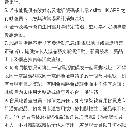
費累計。
5. 若未能提供有效姓名及電話號碼或出示 eslite HK APP 之
行動會員卡，恕無法當場累計消費金額。
6. 金卡及黑卡會員生日當月享特定禮遇，並可享不定期專屬
優惠活動。
7. 誠品香港將不定期寄發活動訊息(限電郵地址或電話填寫
正確者)，提供持卡人誠品藝文展演活動、新書發表、新品
上市及優惠推廣等活動資訊。
8. 每會員帳號只可綁定一個電話號碼或一個電郵地址，不得
以同一電話號碼或同一電郵地址申請多於一個會員帳號；如
有發現重覆之登記，有關會籍將會被註銷而不作任何通知；
其帳戶內未使用之點數或優惠券亦會一併註銷。
9. 會員應善盡會員卡保管之責任，如有懷疑被冒用會員應立
即通知誠品。如會員卡遭冒用或行使相關權益，誠品概不負
責。10. 會員資格及相關權益(含會員消費累計)為專屬會員
本人，不可轉讓或轉借予他人使用，若發現會員以任何不誠