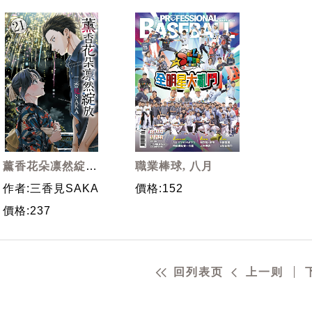
薰香花朵凛然綻放
職業棒球, 八月
21 (首刷限定版)
作者:三香見SAKA
價格:152
價格:237
回列表页
上一则