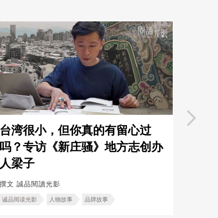
台湾很小，但你真的有留心过
这一
吗？专访《新庄骚》地方志创办
你废
人梁子
执着
撰文
誠品閱讀光影
撰文
誠
诚品阅读光影
人物故事
品牌故事
诚品阅