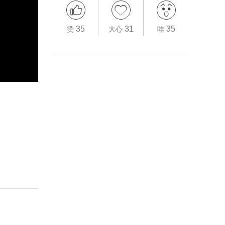
35
31
35
赞
大心
哇