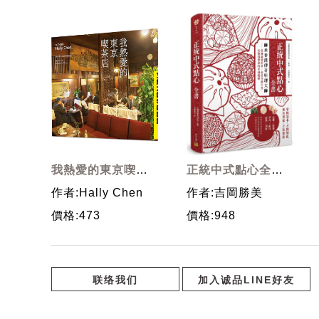
我熱愛的東京喫茶
正統中式點心全
店
書: 師承香港傳奇
作者:Hally Chen
作者:吉岡勝美
料理大師
價格:473
價格:948
联络我们
加入诚品LINE好友