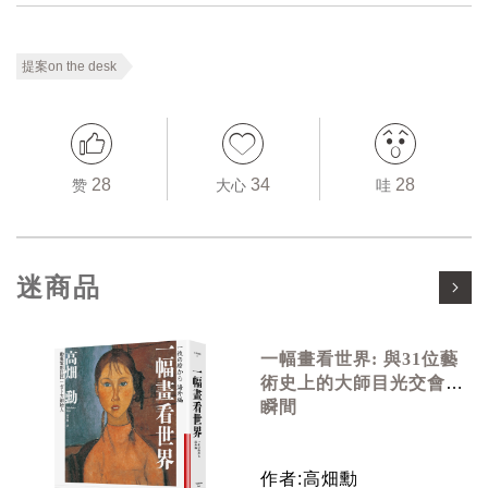
提案on the desk
28
34
28
赞
大心
哇
迷商品
一幅畫看世界: 與31位藝
術史上的大師目光交會的
瞬間
作者:高畑勳