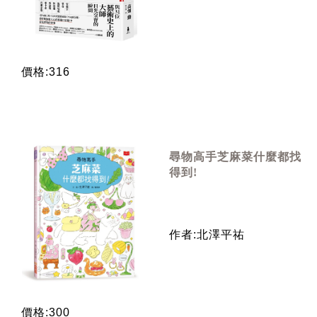
價格:316
尋物高手芝麻菜什麼都找
得到!
作者:北澤平祐
價格:300