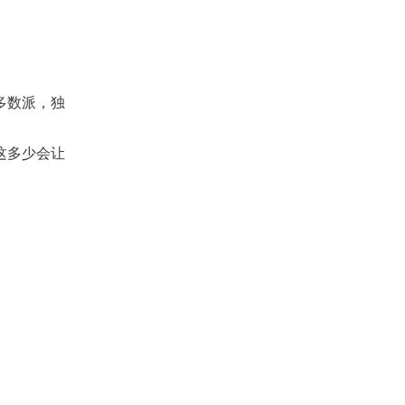
多数派，独
这多少会让