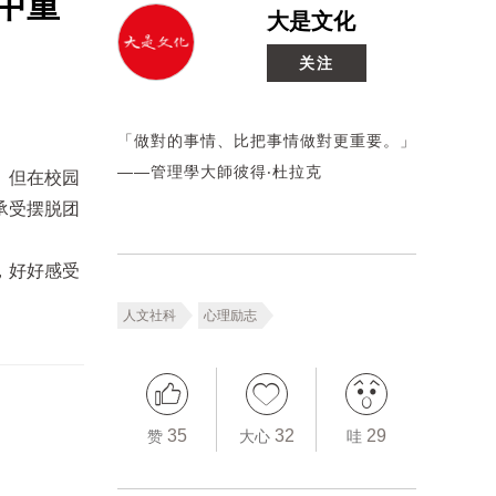
中重
大是文化
关注
「做對的事情、比把事情做對更重要。」
——管理學大師彼得‧杜拉克
。但在校园
承受摆脱团
，好好感受
人文社科
心理励志
35
32
29
赞
大心
哇