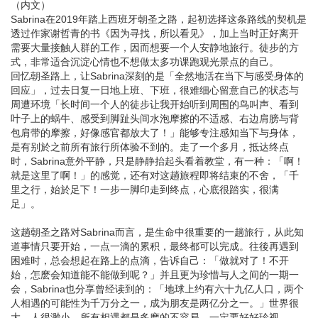
（内文）
Sabrina在2019年踏上西班牙朝圣之路，起初选择这条路线的契机是
透过作家谢哲青的书《因为寻找，所以看见》，加上当时正好离开
需要大量接触人群的工作，因而想要一个人安静地旅行。徒步的方
式，非常适合沉淀心情也不想做太多功课跑观光景点的自己。
回忆朝圣路上，让Sabrina深刻的是「全然地活在当下与感受身体的
回应」，过去日复一日地上班、下班，很难细心留意自己的状态与
周遭环境「长时间一个人的徒步让我开始听到周围的鸟叫声、看到
叶子上的蜗牛、感受到脚趾头间水泡摩擦的不适感、右边肩膀与背
包肩带的摩擦，好像感官都放大了！」能够专注感知当下与身体，
是有别於之前所有旅行所体验不到的。走了一个多月，抵达终点
时，Sabrina意外平静，只是静静抬起头看着教堂，有一种：「啊！
就是这里了啊！」的感觉，还有对这趟旅程即将结束的不舍，「千
里之行，始於足下！一步一脚印走到终点，心底很踏实，很满
足」。
这趟朝圣之路对Sabrina而言，是生命中很重要的一趟旅行，从此知
道事情只要开始，一点一滴的累积，最终都可以完成。往後再遇到
困难时，总会想起在路上的点滴，告诉自己：「做就对了！不开
始，怎麽会知道能不能做到呢？」并且更为珍惜与人之间的一期一
会，Sabrina也分享曾经读到的：「地球上约有六十九亿人口，两个
人相遇的可能性为千万分之一，成为朋友是两亿分之一。」世界很
大，人很渺小，所有相遇都是多麽的不容易，一定要好好珍视。