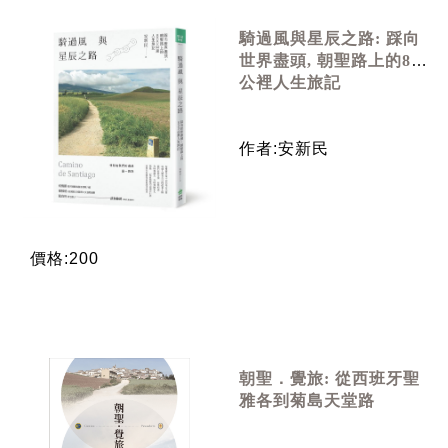
騎過風與星辰之路: 踩向
世界盡頭, 朝聖路上的800
公裡人生旅記
作者:安新民
價格:200
朝聖．覺旅: 從西班牙聖
雅各到菊島天堂路