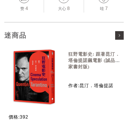
4
8
7
赞
大心
哇
迷商品
狂野電影史: 跟著昆汀．
塔倫提諾飆電影 (誠品獨
家書封版)
作者:昆汀．塔倫提諾
價格:392