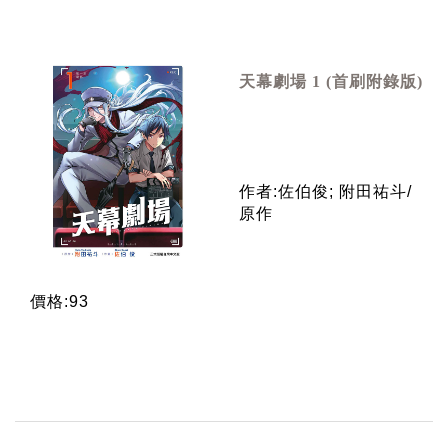
天幕劇場 1 (首刷附錄版)
作者:佐伯俊; 附田祐斗/
原作
價格:93