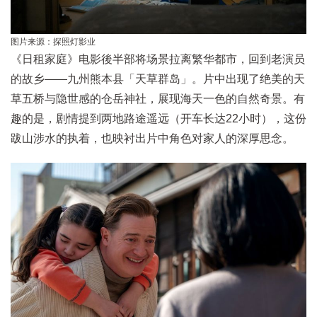
图片来源：探照灯影业
《日租家庭》电影後半部将场景拉离繁华都市，回到老演员
的故乡——九州熊本县「天草群岛」。片中出现了绝美的天
草五桥与隐世感的仓岳神社，展现海天一色的自然奇景。有
趣的是，剧情提到两地路途遥远（开车长达22小时），这份
跋山涉水的执着，也映衬出片中角色对家人的深厚思念。