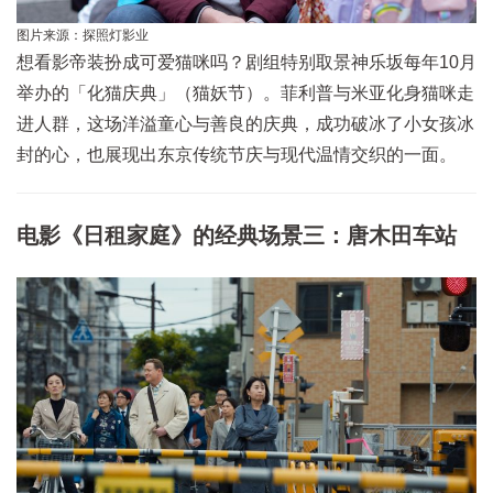
图片来源：探照灯影业
想看影帝装扮成可爱猫咪吗？剧组特别取景神乐坂每年10月
举办的「化猫庆典」（猫妖节）。菲利普与米亚化身猫咪走
进人群，这场洋溢童心与善良的庆典，成功破冰了小女孩冰
封的心，也展现出东京传统节庆与现代温情交织的一面。
电影《日租家庭》的经典场景三：唐木田车站