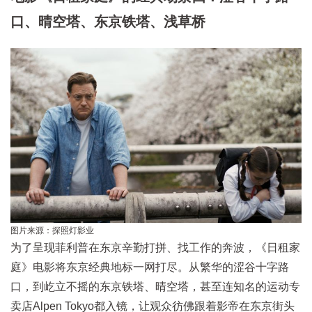
口、晴空塔、东京铁塔、浅草桥
图片来源：探照灯影业
为了呈现菲利普在东京辛勤打拼、找工作的奔波，《日租家
庭》电影将东京经典地标一网打尽。从繁华的涩谷十字路
口，到屹立不摇的东京铁塔、晴空塔，甚至连知名的运动专
卖店Alpen Tokyo都入镜，让观众彷佛跟着影帝在东京街头