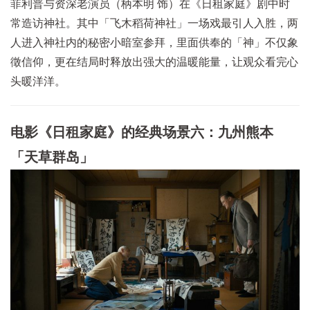
菲利普与资深老演员（柄本明 饰）在《日租家庭》剧中时
常造访神社。其中「飞木稻荷神社」一场戏最引人入胜，两
人进入神社内的秘密小暗室参拜，里面供奉的「神」不仅象
徵信仰，更在结局时释放出强大的温暖能量，让观众看完心
头暖洋洋。
电影《日租家庭》的经典场景六：九州熊本
「天草群岛」