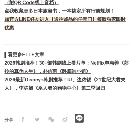
（附QR Code线上音档）
点我收藏更多日本旅游书，一本搞定所有行前规划！
加官方LINE好友进入【通往诚品的任意门】领取独家限时
优惠
▌看更多ELLE文章
2026韩剧推荐！30+部韩剧线上看片单：Netflix申惠善《莎
拉的真伪人生》，朴信惠《卧底洪小姐》
2026最新Disney+韩剧推荐！IU、边佑锡《21世纪大君夫
人》，李栋旭《杀人者的购物中心》第二季回归
分享