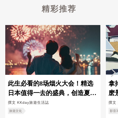
精彩推荐
此生必看的8场烟火大会！精选
拿
日本值得一去的盛典，创造夏夜
麽
浪漫记忆
出
撰文
KKday旅遊生活誌
撰文
旅遊文化
影音3