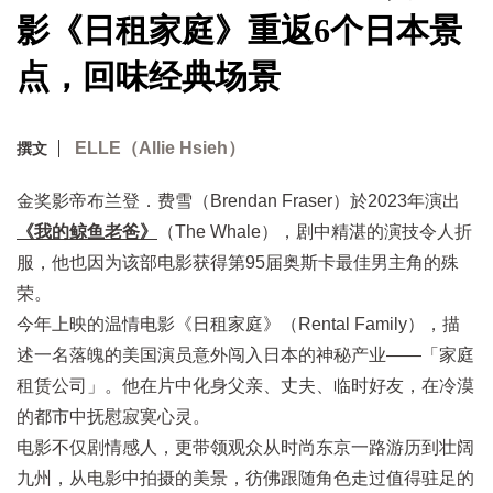
影《日租家庭》重返6个日本景
点，回味经典场景
ELLE（Allie Hsieh）
撰文
金奖影帝布兰登．费雪（Brendan Fraser）於2023年演出
《我的鲸鱼老爸》
（The Whale），剧中精湛的演技令人折
服，他也因为该部电影获得第95届奥斯卡最佳男主角的殊
荣。
今年上映的温情电影《日租家庭》（Rental Family），描
述一名落魄的美国演员意外闯入日本的神秘产业——「家庭
租赁公司」。他在片中化身父亲、丈夫、临时好友，在冷漠
的都市中抚慰寂寞心灵。
电影不仅剧情感人，更带领观众从时尚东京一路游历到壮阔
九州，从电影中拍摄的美景，彷佛跟随角色走过值得驻足的