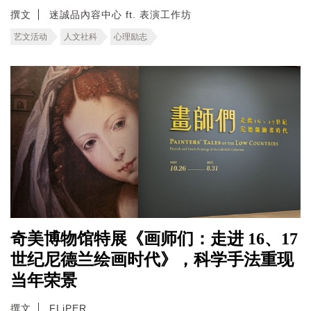
撰文
迷誠品內容中心 ft. 表演工作坊
艺文活动
人文社科
心理励志
奇美博物馆特展《画师们：走进 16、17
世纪尼德兰绘画时代》，科学手法重现
当年荣景
撰文
FLiPER