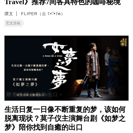
Travel》推荐7间各具特色的咖啡秘境
撰文
FLIPER（云 ʕ•͡-•ʔฅ）
艺文活动
生活日复一日像不断重复的梦，该如何
脱离现状？莫子仪主演舞台剧《如梦之
梦》陪你找到自癒的出口