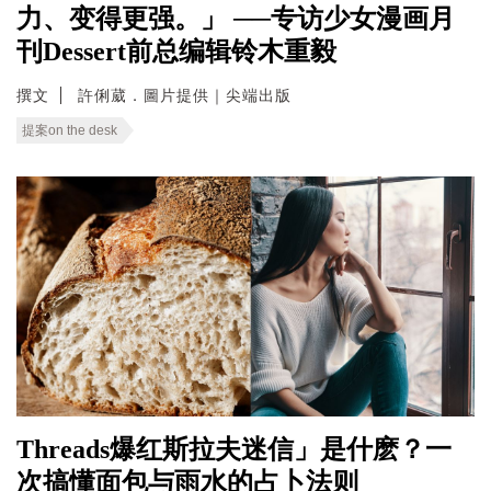
力、变得更强。」 ──专访少女漫画月
刊Dessert前总编辑铃木重毅
撰文
許俐葳．圖片提供｜尖端出版
提案on the desk
Threads爆红斯拉夫迷信」是什麽？一
次搞懂面包与雨水的占卜法则