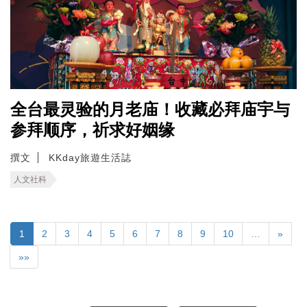
全台最灵验的月老庙！收藏必拜庙宇与
参拜顺序，祈求好姻缘
撰文
KKday旅遊生活誌
人文社科
1
2
3
4
5
6
7
8
9
10
…
»
»»