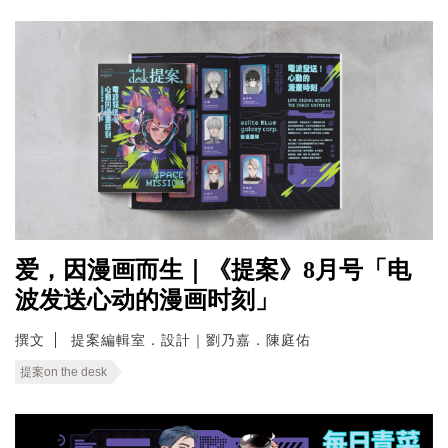
爱，因漫画而生｜《提案》8月号「电
波发送心动的漫画时刻」
撰文
提案編輯室．設計｜劉乃嘉．陳庭佑
提案on the desk