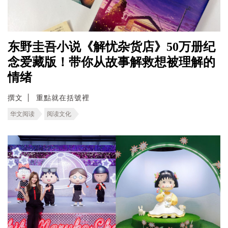
东野圭吾小说《解忧杂货店》50万册纪
念爱藏版！带你从故事解救想被理解的
情绪
撰文
重點就在括號裡
华文阅读
阅读文化