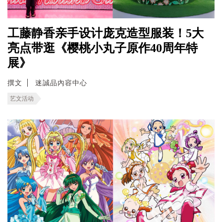
工藤静香亲手设计庞克造型服装！5大
亮点带逛《樱桃小丸子原作40周年特
展》
撰文
迷誠品內容中心
艺文活动