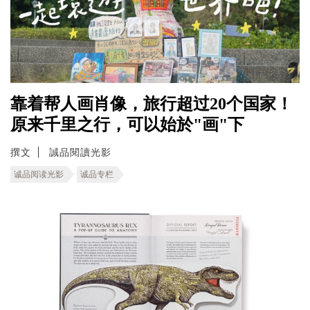
靠着帮人画肖像，旅行超过20个国家！
原来千里之行，可以始於"画"下
撰文
誠品閱讀光影
诚品阅读光影
诚品专栏