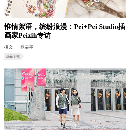
惟情絮语，缤纷浪漫：Pei+Pei Studio插
画家Peizih专访
撰文
歐晏寧
诚品专栏