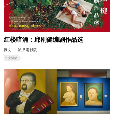
红楼暗涌：邱刚健编剧作品选
撰文
誠品電影院
艺文活动