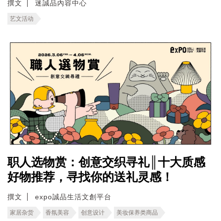
撰文
迷誠品內容中心
艺文活动
职人选物赏：创意交织寻礼║十大质感
好物推荐，寻找你的送礼灵感！
撰文
expo誠品生活文創平台
家居杂货
香氛美容
创意设计
美妆保养类商品