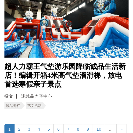
超人力霸王气垫游乐园降临诚品生活新
店！编辑开箱4米高气垫溜滑梯，放电
首选寒假亲子景点
撰文
迷誠品內容中心
诚品专栏
艺文活动
1
2
3
4
5
6
7
8
9
10
…
»