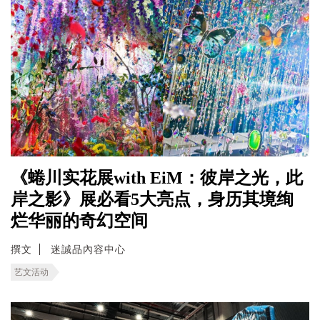
《蜷川实花展with EiM：彼岸之光，此
岸之影》展必看5大亮点，身历其境绚
烂华丽的奇幻空间
撰文
迷誠品內容中心
艺文活动