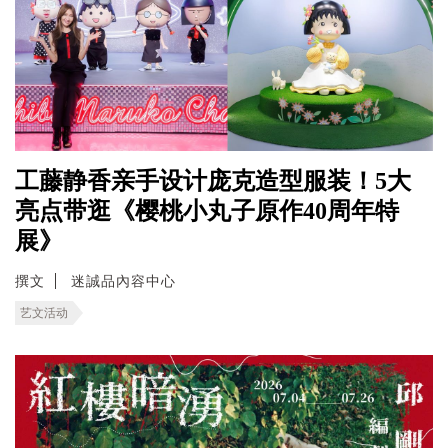
工藤静香亲手设计庞克造型服装！5大
亮点带逛《樱桃小丸子原作40周年特
展》
撰文
迷誠品內容中心
艺文活动