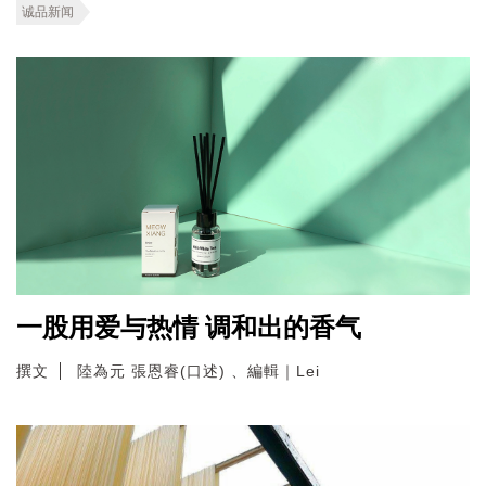
诚品新闻
一股用爱与热情 调和出的香气
撰文
陸為元 張恩睿(口述) 、編輯｜Lei