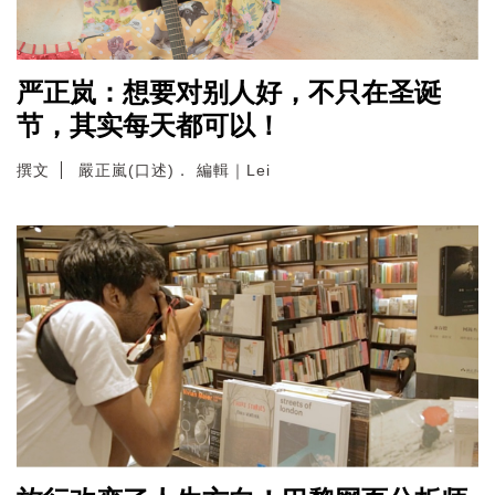
严正岚：想要对别人好，不只在圣诞
节，其实每天都可以！
撰文
嚴正嵐(口述)． 編輯｜Lei