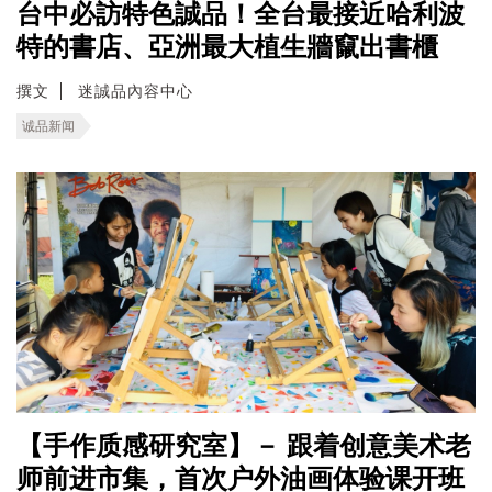
台中必訪特色誠品！全台最接近哈利波
特的書店、亞洲最大植生牆竄出書櫃
撰文
迷誠品內容中心
诚品新闻
【手作质感研究室】－ 跟着创意美术老
师前进市集，首次户外油画体验课开班