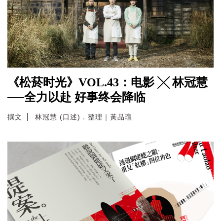
《松菸时光》VOL.43：电影 ╳ 林冠慧
──全力以赴 好事终会降临
撰文
林冠慧 (口述)．整理｜黃品瑄