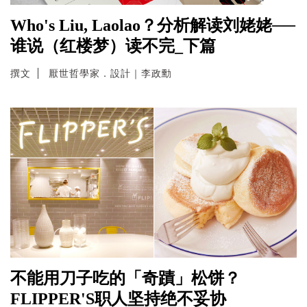
Who's Liu, Laolao？分析解读刘姥姥──
谁说（红楼梦）读不完_下篇
撰文
厭世哲學家．設計｜李政勳
不能用刀子吃的「奇蹟」松饼？
FLIPPER'S职人坚持绝不妥协