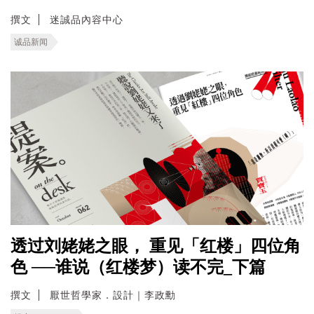
撰文
迷誠品內容中心
诚品新闻
透过刘姥姥之眼， 重见「红楼」四位角
色 ──谁说（红楼梦）读不完_下篇
撰文
厭世哲學家．設計｜李政勳