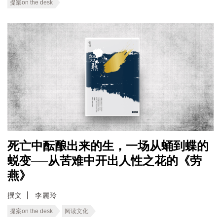
提案on the desk
死亡中酝酿出来的生，一场从蛹到蝶的
蜕变──从苦难中开出人性之花的《劳
燕》
撰文
李麗玲
提案on the desk
阅读文化