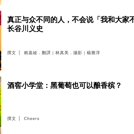
真正与众不同的人，不会说「我和大家
长谷川义史
撰文
賴嘉綾．翻譯｜林真美．攝影｜楊雅淳
酒窖小学堂：黑葡萄也可以酿香槟？
撰文
Cheers