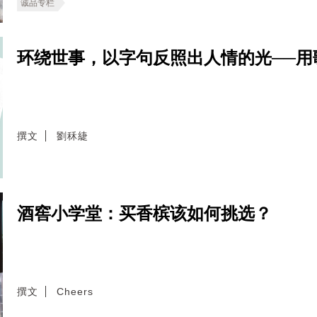
诚品专栏
环绕世事，以字句反照出人情的光──用
撰文
劉秝緁
酒窖小学堂：买香槟该如何挑选？
撰文
Cheers