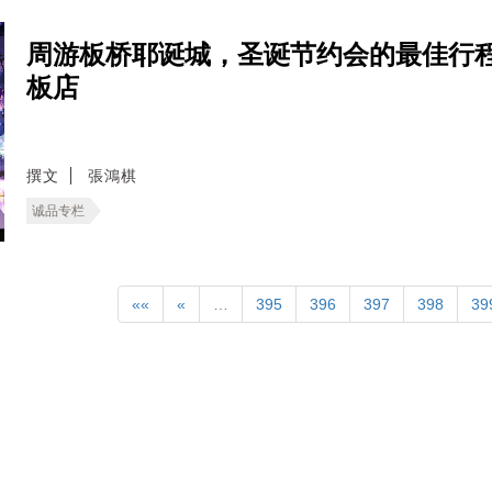
周游板桥耶诞城，圣诞节约会的最佳行
板店
撰文
張鴻棋
诚品专栏
««
«
…
395
396
397
398
39