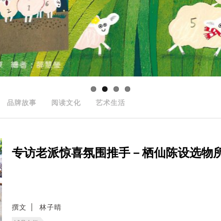
品牌故事
阅读文化
艺术生活
专访老派惊喜氛围推手－栖仙陈设选物所的主理
撰文
林子晴