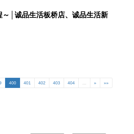
程～│诚品生活板桥店、诚品生活新
9
400
401
402
403
404
…
»
»»