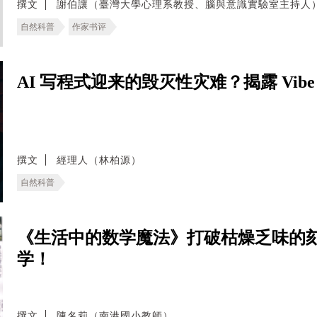
撰文
謝伯讓（臺灣大學心理系教授、腦與意識實驗室主持人
自然科普
作家书评
AI 写程式迎来的毁灭性灾难？揭露 Vibe 
撰文
經理人（林柏源）
自然科普
《生活中的数学魔法》打破枯燥乏味的
学！
撰文
陳名莉（南港國小教師）