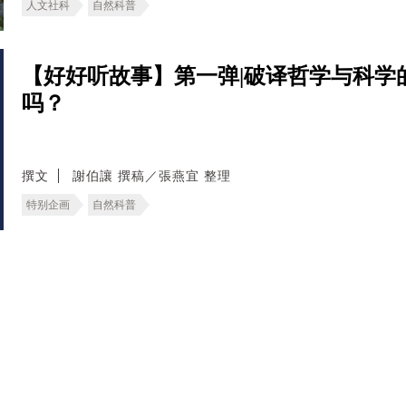
人文社科
自然科普
【好好听故事】第一弹|破译哲学与科学
吗？
撰文
謝伯讓 撰稿／張燕宜 整理
特别企画
自然科普