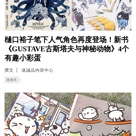
樋口裕子笔下人气角色再度登场！新书
《GUSTAVE古斯塔夫与神秘动物》4个
有趣小彩蛋
撰文
迷誠品內容中心
迷繪本