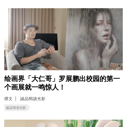
绘画界「大仁哥」罗展鹏出校园的第一
个画展就一鸣惊人！
撰文
誠品閱讀光影
诚品阅读光影