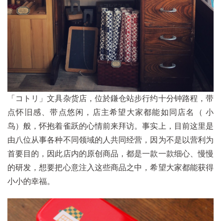
「コトリ」文具杂货店，位於鎌仓站步行约十分钟路程，带
点怀旧感、带点悠闲，店主希望大家都能如同店名（ 小
鸟）般，怀抱着雀跃的心情前来拜访。事实上，目前这里是
由八位从事各种不同领域的人共同经营，因为不是以营利为
首要目的，因此店内的原创商品，都是一款一款细心、慢慢
的研发，想要把心意注入这些商品之中，希望大家都能获得
小小的幸福。