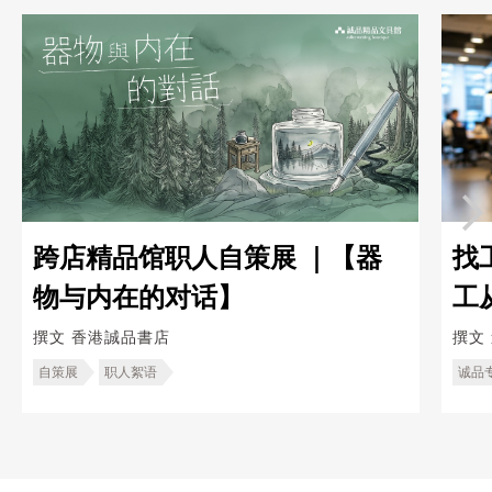
跨店精品馆职人自策展 ｜【器
找
物与内在的对话】
工
造
撰文
香港誠品書店
撰文
自策展
职人絮语
诚品