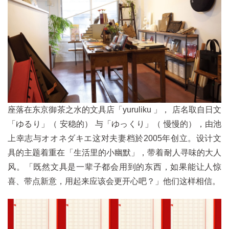
座落在东京御茶之水的文具店「yuruliku 」， 店名取自日文
「ゆるり」（ 安稳的） 与「ゆっくり」（ 慢慢的），由池
上幸志与オオネダキエ这对夫妻档於2005年创立。设计文
具的主题着重在「生活里的小幽默」，带着耐人寻味的大人
风。「既然文具是一辈子都会用到的东西，如果能让人惊
喜、带点新意，用起来应该会更开心吧？」他们这样相信。