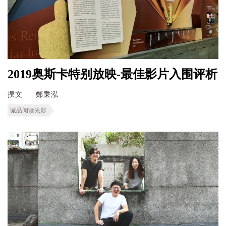
2019奥斯卡特别放映-最佳影片入围评析
撰文
鄭秉泓
诚品阅读光影