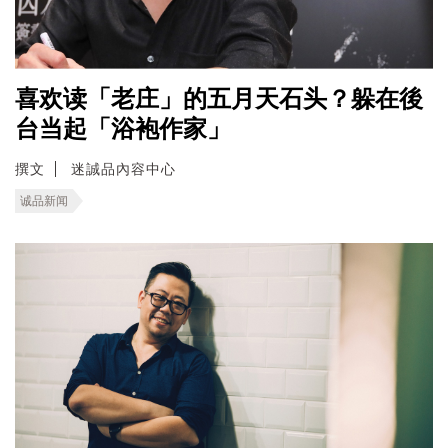
喜欢读「老庄」的五月天石头？躲在後
台当起「浴袍作家」
撰文
迷誠品內容中心
诚品新闻