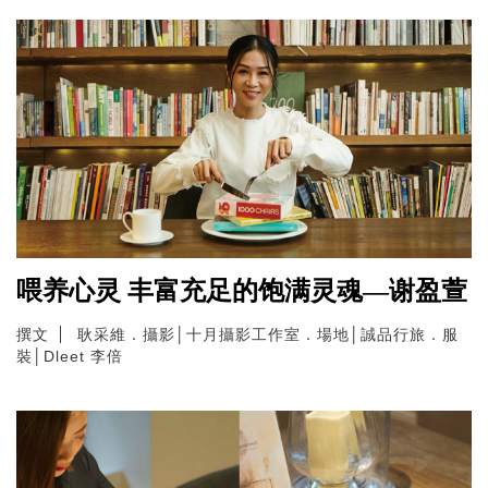
喂养心灵 丰富充足的饱满灵魂—谢盈萱
撰文
耿采維．攝影│十月攝影工作室．場地│誠品行旅．服
裝│Dleet 李倍