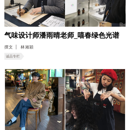
气味设计师潘雨晴老师_嘻春绿色光谱
撰文
林湘穎
诚品专栏