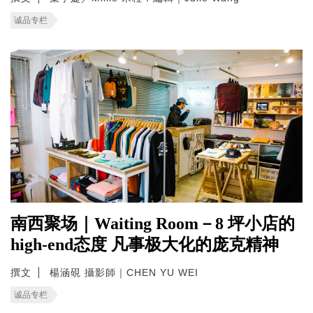
诚品专栏
南西聚场｜Waiting Room－8 坪小店的
high-end态度 凡事极大化的庞克精神
撰文
楊涵硯 攝影師｜CHEN YU WEI
诚品专栏