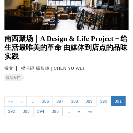
南西聚场｜A Design & Life Project－给
生活最唯美的革命 由媒体到店点的品味
实践
撰文
楊涵硯 攝影師｜CHEN YU WEI
诚品专栏
««
«
…
386
387
388
389
390
391
392
393
394
395
…
»
»»