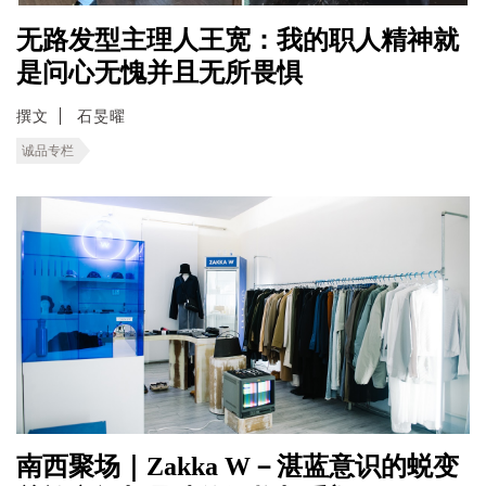
无路发型主理人王宽：我的职人精神就
是问心无愧并且无所畏惧
撰文
石旻曜
诚品专栏
南西聚场｜Zakka W－湛蓝意识的蜕变