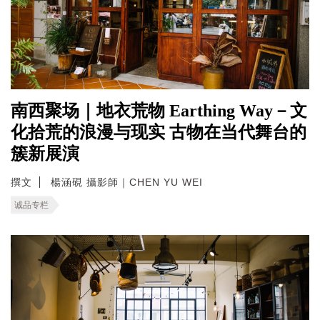
南西聚场｜地衣荒物 Earthing Way－文
化拾荒的浪漫与现实 古物在当代舞台的
簇新展演
撰文
楊涵硯 攝影師｜CHEN YU WEI
诚品专栏