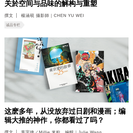
关於空间与品味的解构与重塑
撰文
楊涵硯 攝影師｜CHEN YU WEI
诚品专栏
这麽多年，从没放弃过日剧和漫画；编
辑大推的神作，你都看过了吗？
撰文
葉宇婕／Millie 米粒．編輯｜Julie Wang