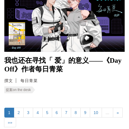
我也还在寻找「 爱」的意义——《Day
Off》作者每日青菜
撰文
每日青菜
提案on the desk
1
2
3
4
5
6
7
8
9
10
…
»
»»