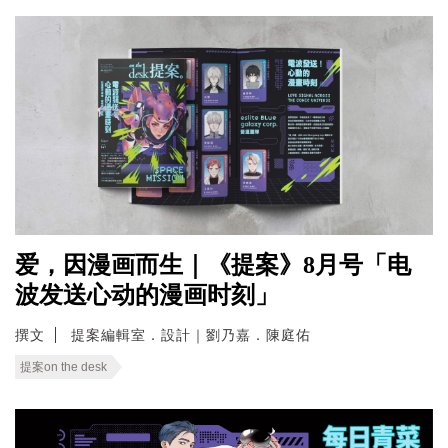
爱，因漫画而生｜《提案》8月号「电
波发送心动的漫画时刻」
撰文
提案編輯室．設計｜劉乃嘉．陳庭佑
提案on the desk