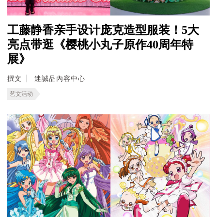
工藤静香亲手设计庞克造型服装！5大
亮点带逛《樱桃小丸子原作40周年特
展》
撰文
迷誠品內容中心
艺文活动