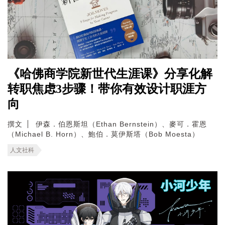
《哈佛商学院新世代生涯课》分享化解
转职焦虑3步骤！带你有效设计职涯方
向
撰文
伊森．伯恩斯坦（Ethan Bernstein）、麥可．霍恩
（Michael B. Horn）、鮑伯．莫伊斯塔（Bob Moesta）
人文社科