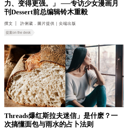
力、变得更强。」 ──专访少女漫画月
刊Dessert前总编辑铃木重毅
撰文
許俐葳．圖片提供｜尖端出版
提案on the desk
Threads爆红斯拉夫迷信」是什麽？一
次搞懂面包与雨水的占卜法则