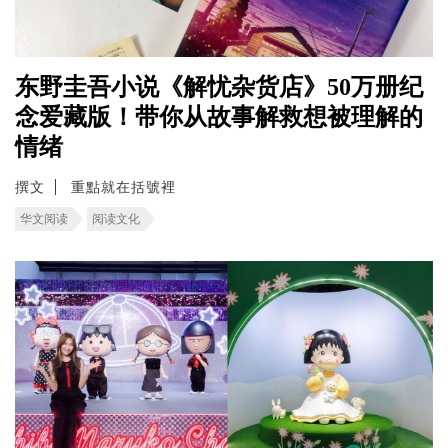
东野圭吾小说《解忧杂货店》50万册纪
念爱藏版！带你从故事解救想被理解的
情绪
撰文
重點就在括號裡
华文阅读
阅读文化