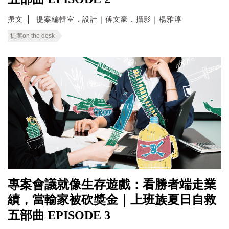
撰文
提案編輯室．設計｜傅文豪．攝影｜楊雅淳
提案on the desk
專案會議就像生存遊戲：看勝者端走業
績，當輸家被砍獎金｜上班族夏日自救
五部曲 EPISODE 3