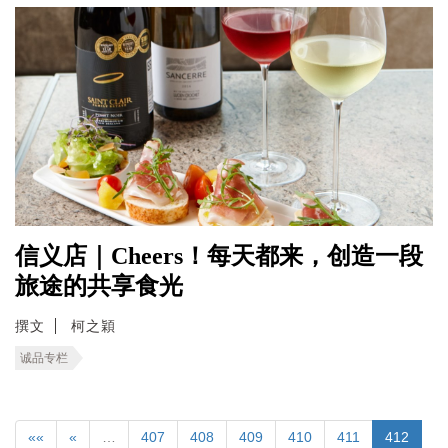
信义店｜Cheers！每天都来，创造一段
旅途的共享食光
撰文
柯之穎
诚品专栏
««
«
…
407
408
409
410
411
412