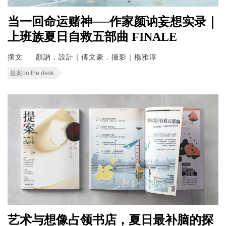
当一回命运赌神──作家颜讷妄想实录｜
上班族夏日自救五部曲 FINALE
撰文
顏訥．設計｜傅文豪．攝影｜楊雅淳
提案on the desk
艺术与想像占领书店，夏日最补脑的探