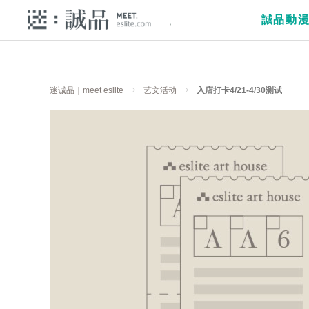
誠品動
迷诚品｜meet eslite
艺文活动
入店打卡4/21-4/30测试