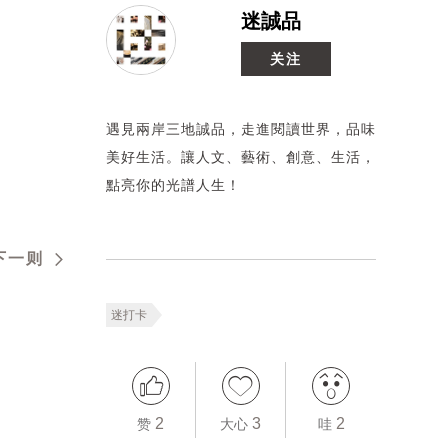
迷誠品
关注
遇見兩岸三地誠品，走進閱讀世界，品味
美好生活。讓人文、藝術、創意、生活，
點亮你的光譜人生！
下一则
迷打卡
2
3
2
赞
大心
哇