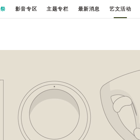
漫祭
影音专区
主题专栏
最新消息
艺文活动