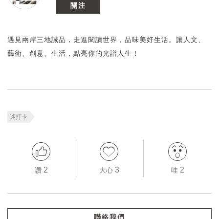
關注
遇見兩岸三地誠品，走進閱讀世界，品味美好生活。讓人文、
藝術、創意、生活，點亮你的光譜人生！
迷打卡
2
3
2
讚
大心
哇
聯絡我們