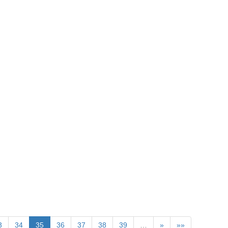
3
34
35
36
37
38
39
…
»
»»