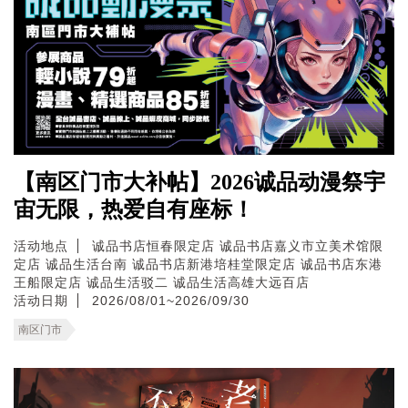
【南区门市大补帖】2026诚品动漫祭宇
宙无限，热爱自有座标！
活动地点
诚品书店恒春限定店
诚品书店嘉义市立美术馆限
定店
诚品生活台南
诚品书店新港培桂堂限定店
诚品书店东港
王船限定店
诚品生活驳二
诚品生活高雄大远百店
活动日期
2026/08/01~2026/09/30
南区门市