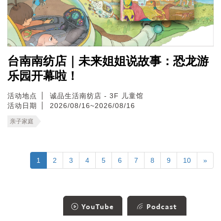
台南南纺店｜未来姐姐说故事：恐龙游
乐园开幕啦！
活动地点
诚品生活南纺店 - 3F 儿童馆
活动日期
2026/08/16~2026/08/16
亲子家庭
1
2
3
4
5
6
7
8
9
10
»