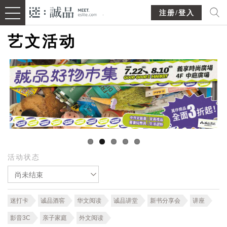
注册/登入
艺文活动
活动状态
尚未结束
迷打卡
诚品酒窖
华文阅读
诚品讲堂
新书分享会
讲座
影音3C
亲子家庭
外文阅读