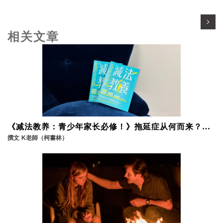
相关文章
《减法教养：青少年家长必修！》拖延症从何而来？和
孩子一起面对建立良好的沟通环境
撰文
K老師（柯書林）