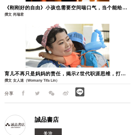
《刚刚好的自由》小孩也需要空间喘口气，当个能给孩
子安定力量的家长
撰文
尚瑞君
育儿不再只是妈妈的责任，揭示Z世代职涯思维，打造
婚後安心重返职场的环境
撰文
女人迷（Womany Tifa Lin）
分享
誠品書店
关注