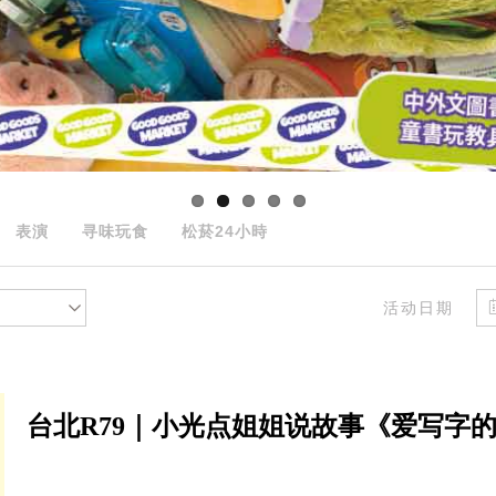
表演
寻味玩食
松菸24小時
活动日期
台北R79｜小光点姐姐说故事《爱写字