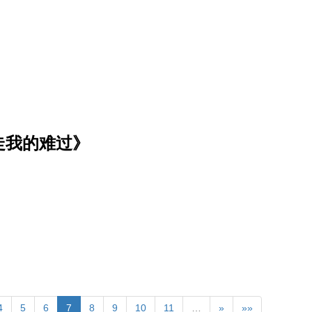
走我的难过》
4
5
6
7
8
9
10
11
…
»
»»