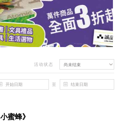
活动状态
尚未结束
至
的小蜜蜂》