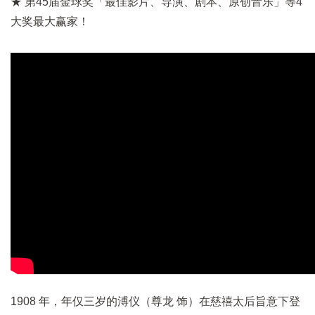
★ 第45届金球奖「最佳影片、导演、剧本、原创音乐」等4
大奖最大赢家！
1908 年，年仅三岁的溥仪（尊龙 饰）在慈禧太后旨意下登