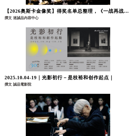
【2026奥斯卡金像奖】得奖名单总整理，《一战再战》
等4部不可错过的电影推荐
撰文
迷誠品內容中心
2025.10.04-19｜光影初行－是枝裕和创作起点｜
撰文
誠品電影院