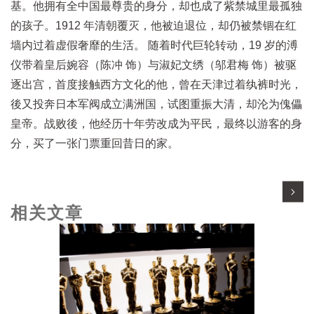
基。他拥有全中国最尊贵的身分，却也成了紫禁城里最孤独
的孩子。1912 年清朝覆灭，他被迫退位，却仍被禁锢在红
墙内过着虚假奢靡的生活。 随着时代巨轮转动，19 岁的溥
仪带着皇后婉容（陈冲 饰）与淑妃文绣（邬君梅 饰）被驱
逐出宫，首度接触西方文化的他，曾在天津过着纨裤时光，
後又投奔日本军阀成立满洲国，试图重振大清，却沦为傀儡
皇帝。战败後，他经历十年劳改成为平民，最终以游客的身
分，买了一张门票重回昔日的家。
相关文章