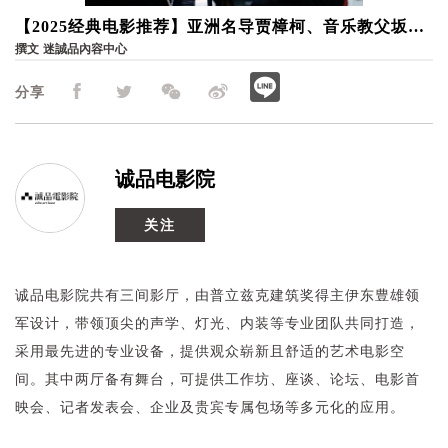
【2025经典电影推荐】亚洲名导贾樟柯、音乐教父坂本
龙一神作重返大银幕，从影像回味时代的轨迹｜诚品电
撰文
迷誠品內容中心
影院
分享
诚品电影院
关注
诚品电影院共有三间影厅，由普立兹克建筑奖得主伊东豊雄领
军设计，带领顶尖的声学、灯光、内装等专业团队共同打造，
采用最先进的专业设备，提供观众崭新且舒适的艺术电影空
间。其中两厅备有舞台，可提供工作坊、座谈、论坛、电影首
映会、记者发表会、企业及贵宾专属包场等多元化的应用。