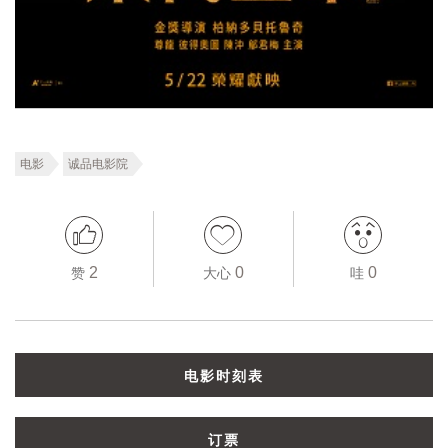
电影
诚品电影院
2
0
0
赞
大心
哇
电影时刻表
订票