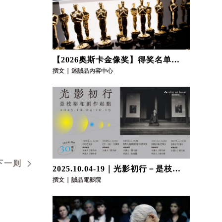
【2026奥斯卡金像奖】得奖名单总
整理，《一战再战》等4部不可错过
撰文
∣
迷誠品內容中心
的电影推荐
下一则
2025.10.04-19｜光影初行－是枝裕
和创作起点｜
撰文
∣
誠品電影院