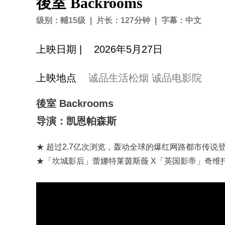
後室 Backrooms
级别：輔15级
|
片长：127分钟
|
字幕：中文
上映日期 |
2026年5月27日
上映地点
诚品生活松烟 诚品电影院
後室 Backrooms
导演：凯恩帕森斯
★ 超过2.7亿次浏览，轰动全球的爆红网路都市传说
★「坎城影后」蕾娜特莱茵斯薇 X「英国影帝」奇维