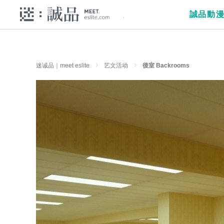
誠品動
迷诚品｜meet eslite
艺文活动
後室 Backrooms