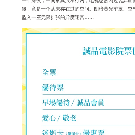
一个深夜，一间家具展示行内，电视忽然闪过诡异画
後，竟是一个从未存在过的空间。阴暗黄光垄罩、空
坠入一座无限扩张的异度迷宫……