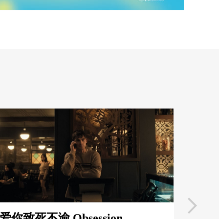
电影《米奇17号》罗伯派汀森主演
无限社畜，以科幻喜剧片包裹深沉
撰文
∣
美麗佳人（Ren）
的内心创伤
2025奥斯卡获奖电影《粗犷派建筑
师》5个观影亮点，寻回曾经失去的
撰文
∣
美麗佳人（Ren）
方向
爱你致死不渝 Obsession
超拖