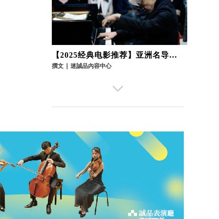
【2025经典电影推荐】亚洲名导贾
樟柯、音乐教父坂本龙一神作重返
撰文
∣
迷誠品內容中心
大银幕，从影像回味时代的轨迹｜
诚品电影院
【台湾电影推荐】诚品电影院独家
特企「台湾青年导演剧情短片
撰文
∣
迷誠品內容中心
辑」，描绘现实人生的欢笑与泪水