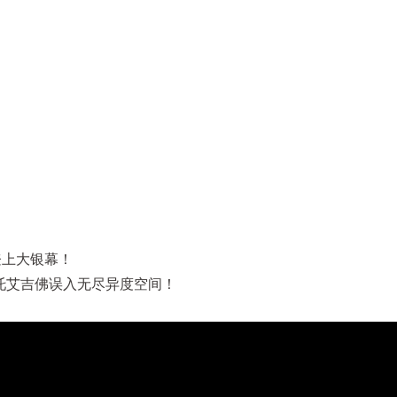
登上大银幕！
托艾吉佛误入无尽异度空间！