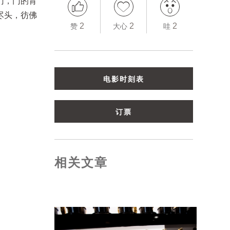
门，门的背
尽头，彷佛
2
2
2
赞
大心
哇
电影时刻表
订票
相关文章