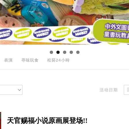
表演
寻味玩食
松菸24小時
活动日期
天官赐福小说原画展登场!!