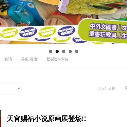
表演
寻味玩食
松菸24小時
活动日期
天官赐福小说原画展登场!!