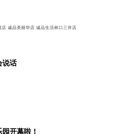
茂店
诚品美丽华店
诚品生活林口三井店
会说话
乐园开幕啦！