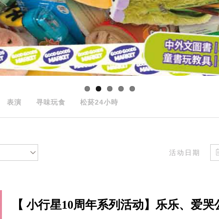
表演
寻味玩食
松菸24小時
活动日期
【 小行星10周年系列活动】乐乐、爱哭