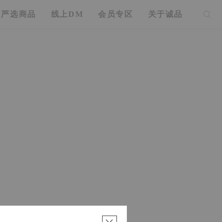
严选商品
线上DM
会员专区
关于诚品