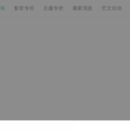
漫祭
影音专区
主题专栏
最新消息
艺文活动