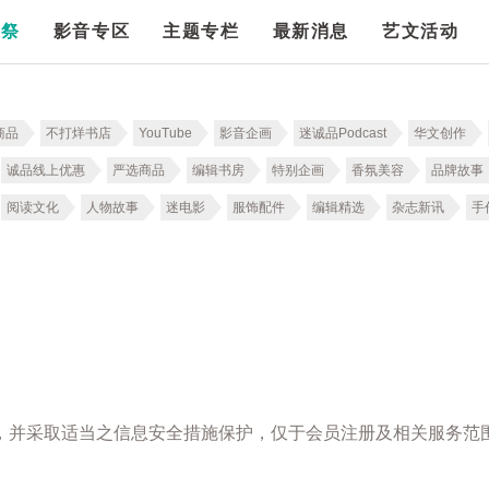
漫祭
影音专区
主题专栏
最新消息
艺文活动
商品
不打烊书店
YouTube
影音企画
迷诚品Podcast
华文创作
诚品线上优惠
严选商品
编辑书房
特别企画
香氛美容
品牌故事
阅读文化
人物故事
迷电影
服饰配件
编辑精选
杂志新讯
手
，并采取适当之信息安全措施保护，仅于会员注册及相关服务范