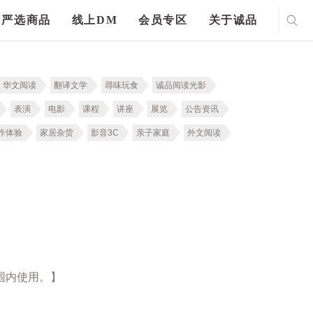
严选商品
线上DM
会员专区
关于诚品
华文阅读
翻译文学
尋味玩食
诚品阅读光影
表演
电影
课程
讲座
展览
公告资讯
作体验
家居杂货
影音3C
亲子家庭
外文阅读
围内使用。】