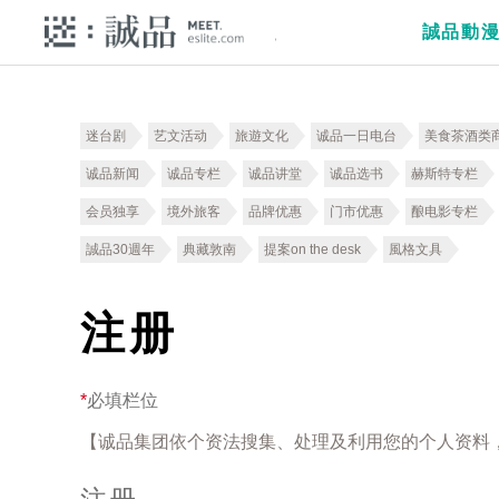
誠品動
迷台剧
艺文活动
旅遊文化
诚品一日电台
美食茶酒类
诚品新闻
诚品专栏
诚品讲堂
诚品选书
赫斯特专栏
会员独享
境外旅客
品牌优惠
门市优惠
酿电影专栏
誠品30週年
典藏敦南
提案on the desk
風格文具
注册
*
必填栏位
【诚品集团依个资法搜集、处理及利用您的个人资料