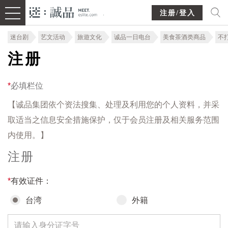
注册/登入
迷台剧
艺文活动
旅遊文化
诚品一日电台
美食茶酒类商品
不
注册
*
必填栏位
【诚品集团依个资法搜集、处理及利用您的个人资料，并采
取适当之信息安全措施保护，仅于会员注册及相关服务范围
内使用。】
注册
*
有效证件：
台湾
外籍