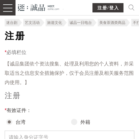
注册/登入
迷台剧
艺文活动
旅遊文化
诚品一日电台
美食茶酒类商品
不
注册
*
必填栏位
【诚品集团依个资法搜集、处理及利用您的个人资料，并采
取适当之信息安全措施保护，仅于会员注册及相关服务范围
内使用。】
注册
*
有效证件：
台湾
外籍