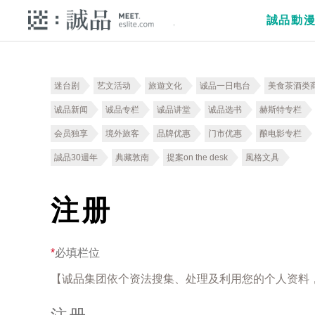
誠品動
迷台剧
艺文活动
旅遊文化
诚品一日电台
美食茶酒类
诚品新闻
诚品专栏
诚品讲堂
诚品选书
赫斯特专栏
会员独享
境外旅客
品牌优惠
门市优惠
酿电影专栏
誠品30週年
典藏敦南
提案on the desk
風格文具
注册
*
必填栏位
【诚品集团依个资法搜集、处理及利用您的个人资料