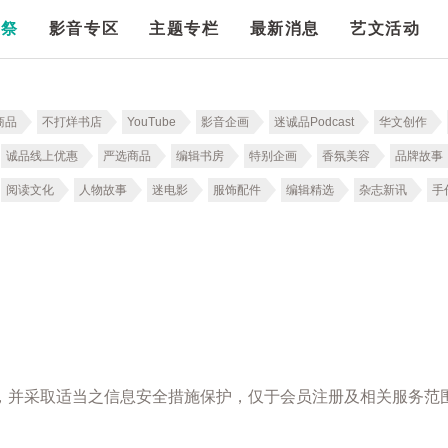
漫祭
影音专区
主题专栏
最新消息
艺文活动
商品
不打烊书店
YouTube
影音企画
迷诚品Podcast
华文创作
诚品线上优惠
严选商品
编辑书房
特别企画
香氛美容
品牌故事
阅读文化
人物故事
迷电影
服饰配件
编辑精选
杂志新讯
手
，并采取适当之信息安全措施保护，仅于会员注册及相关服务范