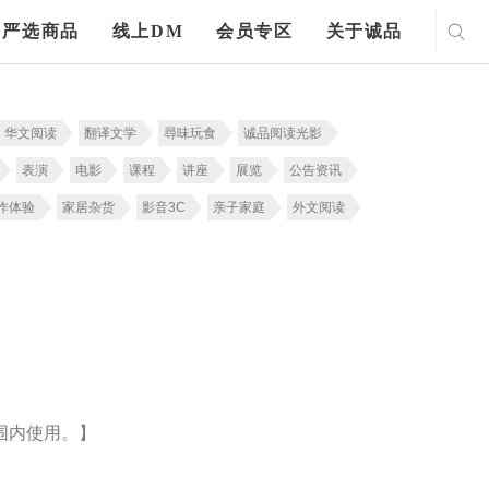
严选商品
线上DM
会员专区
关于诚品
华文阅读
翻译文学
尋味玩食
诚品阅读光影
表演
电影
课程
讲座
展览
公告资讯
作体验
家居杂货
影音3C
亲子家庭
外文阅读
围内使用。】