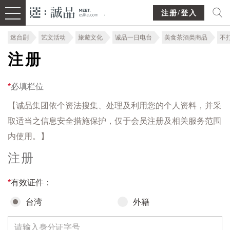
注册/登入
迷台剧
艺文活动
旅遊文化
诚品一日电台
美食茶酒类商品
不
注册
*
必填栏位
【诚品集团依个资法搜集、处理及利用您的个人资料，并采
取适当之信息安全措施保护，仅于会员注册及相关服务范围
内使用。】
注册
*
有效证件：
台湾
外籍