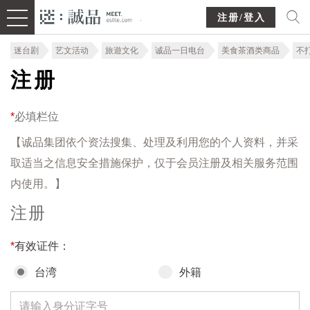
注册/登入
迷台剧
艺文活动
旅遊文化
诚品一日电台
美食茶酒类商品
不
注册
*
必填栏位
【诚品集团依个资法搜集、处理及利用您的个人资料，并采
取适当之信息安全措施保护，仅于会员注册及相关服务范围
内使用。】
注册
*
有效证件：
台湾
外籍