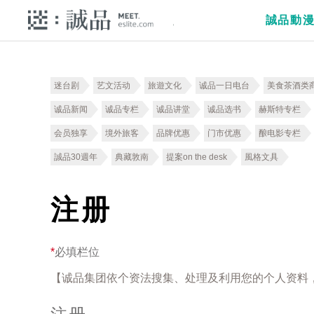
誠品動
迷台剧
艺文活动
旅遊文化
诚品一日电台
美食茶酒类
诚品新闻
诚品专栏
诚品讲堂
诚品选书
赫斯特专栏
会员独享
境外旅客
品牌优惠
门市优惠
酿电影专栏
誠品30週年
典藏敦南
提案on the desk
風格文具
注册
*
必填栏位
【诚品集团依个资法搜集、处理及利用您的个人资料