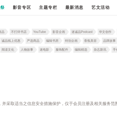
漫祭
影音专区
主题专栏
最新消息
艺文活动
商品
不打烊书店
YouTube
影音企画
迷诚品Podcast
华文创作
诚品线上优惠
严选商品
编辑书房
特别企画
香氛美容
品牌故事
阅读文化
人物故事
迷电影
服饰配件
编辑精选
杂志新讯
手
，并采取适当之信息安全措施保护，仅于会员注册及相关服务范