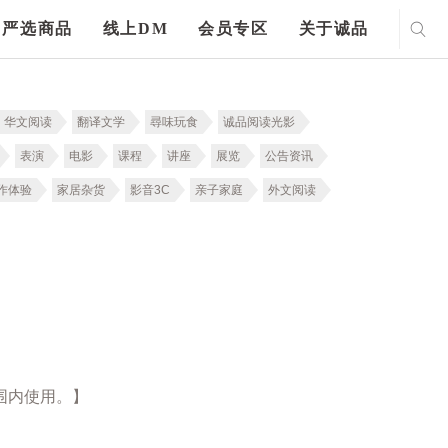
严选商品
线上DM
会员专区
关于诚品
华文阅读
翻译文学
尋味玩食
诚品阅读光影
表演
电影
课程
讲座
展览
公告资讯
作体验
家居杂货
影音3C
亲子家庭
外文阅读
围内使用。】