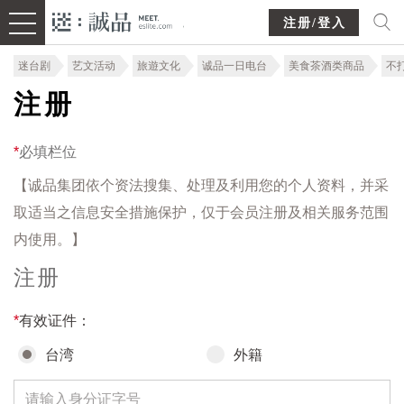
注册/登入
迷台剧
艺文活动
旅遊文化
诚品一日电台
美食茶酒类商品
不
注册
*
必填栏位
【诚品集团依个资法搜集、处理及利用您的个人资料，并采
取适当之信息安全措施保护，仅于会员注册及相关服务范围
内使用。】
注册
*
有效证件：
台湾
外籍