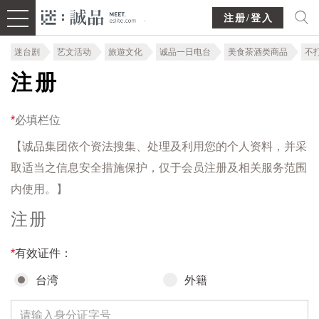
注册/登入
迷台剧
艺文活动
旅遊文化
诚品一日电台
美食茶酒类商品
不
注册
*
必填栏位
【诚品集团依个资法搜集、处理及利用您的个人资料，并采
取适当之信息安全措施保护，仅于会员注册及相关服务范围
内使用。】
注册
*
有效证件：
台湾
外籍