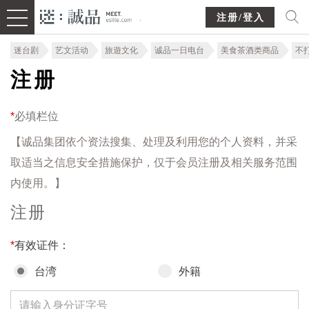
注册/登入
迷台剧
艺文活动
旅遊文化
诚品一日电台
美食茶酒类商品
不
注册
*
必填栏位
【诚品集团依个资法搜集、处理及利用您的个人资料，并采
取适当之信息安全措施保护，仅于会员注册及相关服务范围
内使用。】
注册
*
有效证件：
台湾
外籍