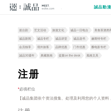
誠品動
迷台剧
艺文活动
旅遊文化
诚品一日电台
美食茶酒类
诚品新闻
诚品专栏
诚品讲堂
诚品选书
赫斯特专栏
会员独享
境外旅客
品牌优惠
门市优惠
酿电影专栏
誠品30週年
典藏敦南
提案on the desk
風格文具
注册
*
必填栏位
【诚品集团依个资法搜集、处理及利用您的个人资料