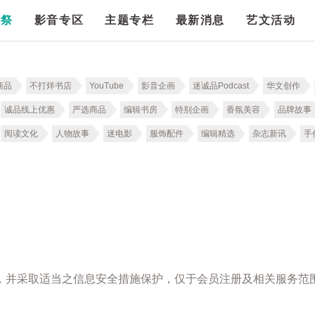
漫祭
影音专区
主题专栏
最新消息
艺文活动
商品
不打烊书店
YouTube
影音企画
迷诚品Podcast
华文创作
诚品线上优惠
严选商品
编辑书房
特别企画
香氛美容
品牌故事
阅读文化
人物故事
迷电影
服饰配件
编辑精选
杂志新讯
手
，并采取适当之信息安全措施保护，仅于会员注册及相关服务范