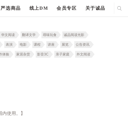
严选商品
线上DM
会员专区
关于诚品
华文阅读
翻译文学
尋味玩食
诚品阅读光影
表演
电影
课程
讲座
展览
公告资讯
作体验
家居杂货
影音3C
亲子家庭
外文阅读
围内使用。】