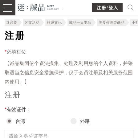
注册/登入
迷台剧
艺文活动
旅遊文化
诚品一日电台
美食茶酒类商品
不
注册
*
必填栏位
【诚品集团依个资法搜集、处理及利用您的个人资料，并采
取适当之信息安全措施保护，仅于会员注册及相关服务范围
内使用。】
注册
*
有效证件：
台湾
外籍