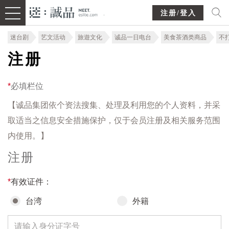
注册/登入
迷台剧
艺文活动
旅遊文化
诚品一日电台
美食茶酒类商品
不
注册
*
必填栏位
【诚品集团依个资法搜集、处理及利用您的个人资料，并采
取适当之信息安全措施保护，仅于会员注册及相关服务范围
内使用。】
注册
*
有效证件：
台湾
外籍