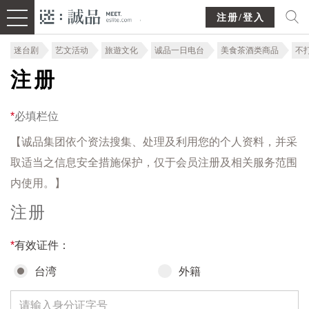
注册/登入
迷台剧
艺文活动
旅遊文化
诚品一日电台
美食茶酒类商品
不
注册
*
必填栏位
【诚品集团依个资法搜集、处理及利用您的个人资料，并采
取适当之信息安全措施保护，仅于会员注册及相关服务范围
内使用。】
注册
*
有效证件：
台湾
外籍