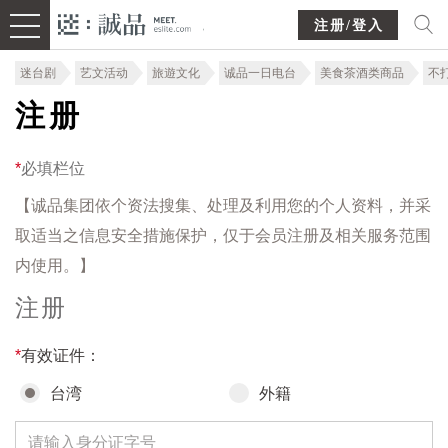
注册/登入
迷台剧
艺文活动
旅遊文化
诚品一日电台
美食茶酒类商品
不
注册
*
必填栏位
【诚品集团依个资法搜集、处理及利用您的个人资料，并采
取适当之信息安全措施保护，仅于会员注册及相关服务范围
内使用。】
注册
*
有效证件：
台湾
外籍